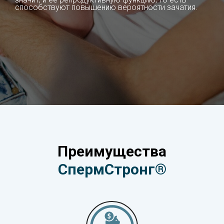
способствуют повышению вероятности зачатия.
Преимущества
СпермСтронг®