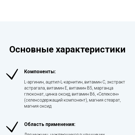
Основные характеристики
Компоненты:
L-аргинин, ацетил-L-карнитин, витамин С, экстракт
астрагала, витамин Е, витамин В5, марганца
глюконат, цинка оксид, витамин В6, «Селексен»
(селенсодержащий компонент), магния стеарат,
магния оксид.
Область применения:
Для мужчин, нуждающихся в улучшении