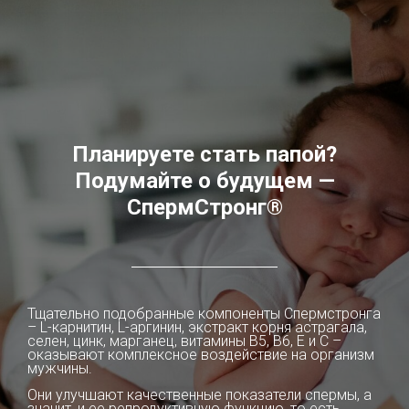
Планируете стать папой?
Подумайте о будущем —
СпермСтронг®
Тщательно подобранные компоненты Спермcтронга
– L-карнитин, L-аргинин, экстракт корня астрагала,
селен, цинк, марганец, витамины В5, В6, Е и С –
оказывают комплексное воздействие на организм
мужчины.
Они улучшают качественные показатели спермы, а
значит, и ее репродуктивную функцию, то есть