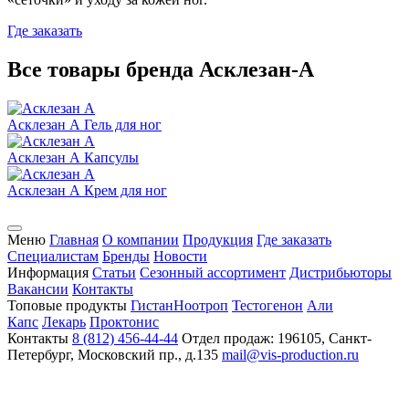
Где заказать
Все товары бренда Асклезан-А
Асклезан А
Гель для ног
Асклезан А
Капсулы
Асклезан А
Крем для ног
Меню
Главная
О компании
Продукция
Где заказать
Специалистам
Бренды
Новости
Информация
Статьи
Сезонный ассортимент
Дистрибьюторы
Вакансии
Контакты
Топовые продукты
Гистан
Ноотроп
Тестогенон
Али
Капс
Лекарь
Проктонис
Контакты
8 (812) 456-44-44
Отдел продаж: 196105, Санкт-
Петербург, Московский пр., д.135
mail@vis-production.ru