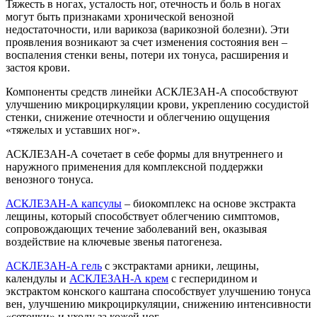
Тяжесть в ногах, усталость ног, отечность и боль в ногах
могут быть признаками хронической венозной
недостаточности, или варикоза (варикозной болезни). Эти
проявления возникают за счет изменения состояния вен –
воспаления стенки вены, потери их тонуса, расширения и
застоя крови.
Компоненты средств линейки АСКЛЕЗАН-А способствуют
улучшению микроциркуляции крови, укреплению сосудистой
стенки, снижение отечности и облегчению ощущения
«тяжелых и уставших ног».
АСКЛЕЗАН-А сочетает в себе формы для внутреннего и
наружного применения для комплексной поддержки
венозного тонуса.
АСКЛЕЗАН-А капсулы
– биокомплекс на основе экстракта
лещины, который способствует облегчению симптомов,
сопровождающих течение заболеваний вен, оказывая
воздействие на ключевые звенья патогенеза.
АСКЛЕЗАН-А гель
с экстрактами арники, лещины,
календулы и
АСКЛЕЗАН-А крем
с гесперидином и
экстрактом конского каштана способствует улучшению тонуса
вен, улучшению микроциркуляции, снижению интенсивности
«сеточки» и уходу за кожей ног.