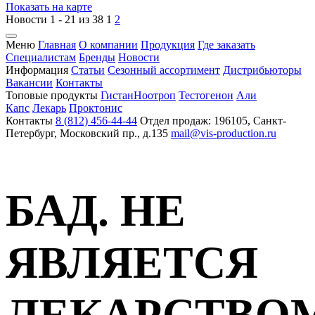
Показать на карте
Новости 1 - 21 из 38
1
2
Меню
Главная
О компании
Продукция
Где заказать
Специалистам
Бренды
Новости
Информация
Статьи
Сезонный ассортимент
Дистрибьюторы
Вакансии
Контакты
Топовые продукты
Гистан
Ноотроп
Тестогенон
Али
Капс
Лекарь
Проктонис
Контакты
8 (812) 456-44-44
Отдел продаж: 196105, Санкт-
Петербург, Московский пр., д.135
mail@vis-production.ru
БАД. НЕ
ЯВЛЯЕТСЯ
ЛЕКАРСТВО