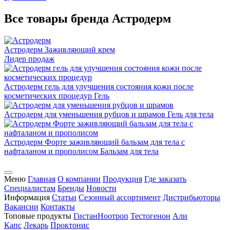
Все товары бренда Астродерм
Астродерм
Заживляющий крем
Лидер продаж
Астродерм гель для улучшения состояния кожи после
косметических процедур
Гель
Астродерм для уменьшения рубцов и шрамов
Гель для тела
Астродерм Форте заживляющий бальзам для тела с
нафталаном и прополисом
Бальзам для тела
Меню
Главная
О компании
Продукция
Где заказать
Специалистам
Бренды
Новости
Информация
Статьи
Сезонный ассортимент
Дистрибьюторы
Вакансии
Контакты
Топовые продукты
Гистан
Ноотроп
Тестогенон
Али
Капс
Лекарь
Проктонис