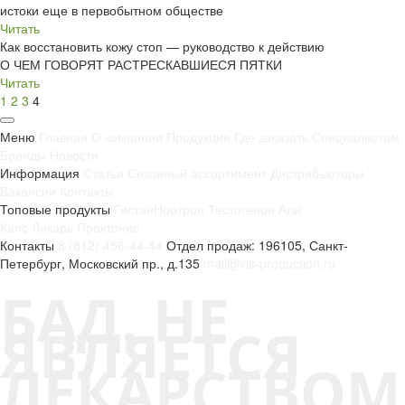
истоки еще в первобытном обществе
Читать
Как восстановить кожу стоп — руководство к действию
О ЧЕМ ГОВОРЯТ РАСТРЕСКАВШИЕСЯ ПЯТКИ
Читать
1
2
3
4
Меню
Главная
О компании
Продукция
Где заказать
Специалистам
Бренды
Новости
Информация
Статьи
Сезонный ассортимент
Дистрибьюторы
Вакансии
Контакты
Топовые продукты
Гистан
Ноотроп
Тестогенон
Али
Капс
Лекарь
Проктонис
Контакты
8 (812) 456-44-44
Отдел продаж: 196105, Санкт-
Петербург, Московский пр., д.135
mail@vis-production.ru
БАД. НЕ
ЯВЛЯЕТСЯ
ЛЕКАРСТВОМ