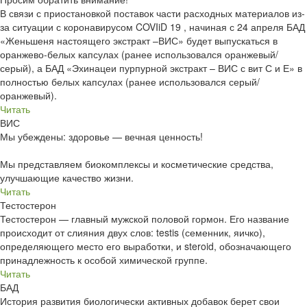
В связи с приостановкой поставок части расходных материалов из-
за ситуации с коронавирусом COVIiD 19 , начиная с 24 апреля БАД
«Женьшеня настоящего экстракт –ВИС» будет выпускаться в
оранжево-белых капсулах (ранее использовался оранжевый/
серый), а БАД «Эхинацеи пурпурной экстракт – ВИС с вит С и Е» в
полностью белых капсулах (ранее использовался серый/
оранжевый).
Читать
ВИС
Мы убеждены: здоровье — вечная ценность!
Мы представляем биокомплексы и косметические средства,
улучшающие качество жизни.
Читать
Тестостерон
Тестостерон — главный мужской половой гормон. Его название
происходит от слияния двух слов: testis (семенник, яичко),
определяющего место его выработки, и steroid, обозначающего
принадлежность к особой химической группе.
Читать
БАД
История развития биологически активных добавок берет свои