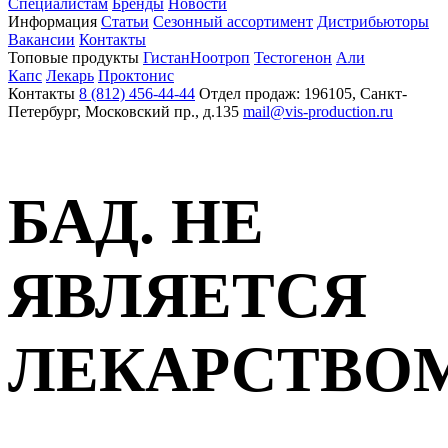
Специалистам
Бренды
Новости
Информация
Статьи
Сезонный ассортимент
Дистрибьюторы
Вакансии
Контакты
Топовые продукты
Гистан
Ноотроп
Тестогенон
Али
Капс
Лекарь
Проктонис
Контакты
8 (812) 456-44-44
Отдел продаж: 196105, Санкт-
Петербург, Московский пр., д.135
mail@vis-production.ru
БАД. НЕ
ЯВЛЯЕТСЯ
ЛЕКАРСТВО