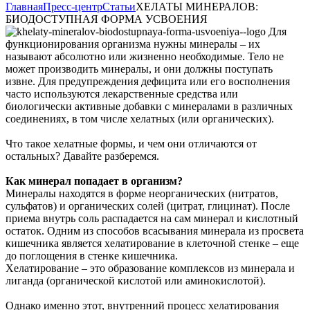
Главная
Пресс-центр
Статьи
ХЕЛАТЫ МИНЕРАЛОВ:
БИОДОСТУПНАЯ ФОРМА УСВОЕНИЯ
Для
функционирования организма нужны минералы – их
называют абсолютно или жизненно необходимые. Тело не
может производить минералы, и они должны поступать
извне. Для предупреждения дефицита или его восполнения
часто используются лекарственные средства или
биологически активные добавки с минералами в различных
соединениях, в том числе хелатных (или органических).
Что такое хелатные формы, и чем они отличаются от
остальных? Давайте разберемся.
Как минерал попадает в организм?
Минералы находятся в форме неорганических (нитратов,
сульфатов) и органических солей (цитрат, глицинат). После
приема внутрь соль распадается на сам минерал и кислотный
остаток. Одним из способов всасывания минерала из просвета
кишечника является хелатирование в клеточной стенке – еще
до поглощения в стенке кишечника.
Хелатирование – это образование комплексов из минерала и
лиганда (органической кислотой или аминокислотой).
Однако именно этот, внутренний процесс хелатирования