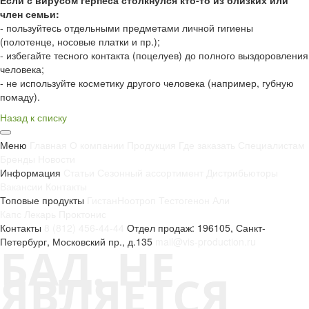
член семьи:
- пользуйтесь отдельными предметами личной гигиены
(полотенце, носовые платки и пр.);
- избегайте тесного контакта (поцелуев) до полного выздоровления
человека;
- не используйте косметику другого человека (например, губную
помаду).
Назад к списку
Меню
Главная
О компании
Продукция
Где заказать
Специалистам
Бренды
Новости
Информация
Статьи
Сезонный ассортимент
Дистрибьюторы
Вакансии
Контакты
Топовые продукты
Гистан
Ноотроп
Тестогенон
Али
Капс
Лекарь
Проктонис
Контакты
8 (812) 456-44-44
Отдел продаж: 196105, Санкт-
Петербург, Московский пр., д.135
mail@vis-production.ru
БАД. НЕ
ЯВЛЯЕТСЯ