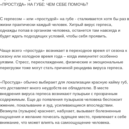
«ПРОСТУДА» НА ГУБЕ: ЧЕМ СЕБЕ ПОМОЧЬ?
С герпесом – или «простудой» на губе - сталкивается хотя бы раз в
жизни практически каждый человек. Хитрый вирус герпеса,
однажды попав в организм человека, останется там навсегда и
будет ждать подходящих условий, чтобы себя проявить.
Чаще всего «простуда» возникает в переходное время от сезона к
сезону или холодное время года – когда иммунитет особенно
уязвим. Стресс, переохлаждение, физические и эмоциональные
перегрузки тоже могут стать причиной рецидива вируса герпеса.
«Простуда» обычно выбирает для локализации красную кайму губ,
что доставляет много неудобств ее обладателю. В месте
внедрения вируса герпеса возникают пузырьки с прозрачным
содержимым. Еще до появления пузырьков человека беспокоит
жжение, покалывание и зуд, усиливающиеся впоследствии.
Везикула (пузырек) краснеет, набухает, вызывает болезненные
ощущения и желание почесать зудящее место, привлекает к себе
внимание, что может влиять на самоощущение человека.