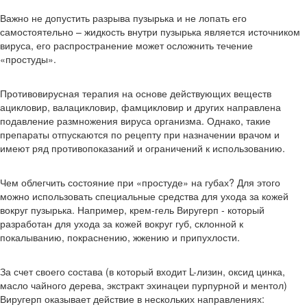
Важно не допустить разрыва пузырька и не лопать его
самостоятельно – жидкость внутри пузырька является источником
вируса, его распространение может осложнить течение
«простуды».
Противовирусная терапия на основе действующих веществ
ацикловир, валацикловир, фамцикловир и других направлена
подавление размножения вируса организма. Однако, такие
препараты отпускаются по рецепту при назначении врачом и
имеют ряд противопоказаний и ограничений к использованию.
Чем облегчить состояние при «простуде» на губах? Для этого
можно использовать специальные средства для ухода за кожей
вокруг пузырька. Например, крем-гель Виругерп - который
разработан для ухода за кожей вокруг губ, склонной к
покалыванию, покраснению, жжению и припухлости.
За счет своего состава (в который входит L-лизин, оксид цинка,
масло чайного дерева, экстракт эхинацеи пурпурной и ментол)
Виругерп оказывает действие в нескольких направлениях: