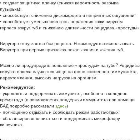
• создает защитную пленку (снижая вероятность разрыва
пузырька);
• способствует снижению дискомфорта и неприятных ощущений;
• способствует уменьшению зоны поражения кожи вирусом
герпеса вокруг губ и снижению длительности рецидива «простуды»
Виругерп отпускается без рецепта. Рекомендуется использовать
Виругерп при первых признаках покалывания и жжения губ.
Можно ли предупредить появление «простуды» на губе? Рецидивы
вируса герпеса случаются чаще на фоне сниженного иммунитета,
переутомления, высоких нагрузок на организм.
Рекомендуется:
- укреплять и поддерживать иммунитет, особенно в холодное
время года (о возможностях поддержки иммунитета при помощи
БАД подробно рассказали
здесь
)
- полноценно отдыхать и соблюдать режим работа/отдых;
- сбалансированно питаться и поддерживать микрофлору
кишечника.
Если с вирусом герпеса столкнулся кто-то из близких или