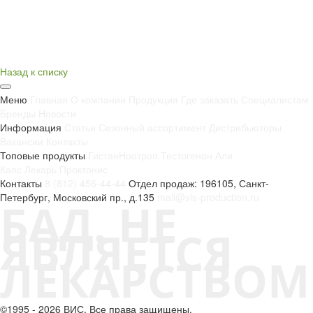
Назад к списку
Меню
Главная
О компании
Продукция
Где заказать
Специалистам
Бренды
Новости
Информация
Статьи
Сезонный ассортимент
Дистрибьюторы
Вакансии
Контакты
Топовые продукты
Гистан
Ноотроп
Тестогенон
Али
Капс
Лекарь
Проктонис
Контакты
8 (812) 456-44-44
Отдел продаж: 196105, Санкт-
Петербург, Московский пр., д.135
mail@vis-production.ru
БАД. НЕ
ЯВЛЯЕТСЯ
ЛЕКАРСТВОМ
©1995 - 2026 ВИС. Все права защищены.