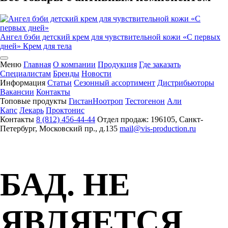
Ангел бэби детский крем для чувствительной кожи «С первых
дней»
Крем для тела
Меню
Главная
О компании
Продукция
Где заказать
Специалистам
Бренды
Новости
Информация
Статьи
Сезонный ассортимент
Дистрибьюторы
Вакансии
Контакты
Топовые продукты
Гистан
Ноотроп
Тестогенон
Али
Капс
Лекарь
Проктонис
Контакты
8 (812) 456-44-44
Отдел продаж: 196105, Санкт-
Петербург, Московский пр., д.135
mail@vis-production.ru
БАД. НЕ
ЯВЛЯЕТСЯ