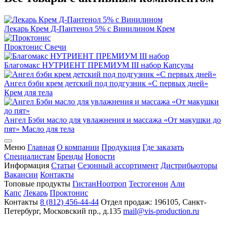
Лекарь Крем Д-Пантенол 5% с Винилином
Крем
Проктонис
Свечи
Благомакс НУТРИЕНТ ПРЕМИУМ III набор
Капсулы
Ангел бэби крем детский под подгузник «С первых дней»
Крем для тела
Ангел Бэби масло для увлажнения и массажа «От макушки до
пят»
Масло для тела
Меню
Главная
О компании
Продукция
Где заказать
Специалистам
Бренды
Новости
Информация
Статьи
Сезонный ассортимент
Дистрибьюторы
Вакансии
Контакты
Топовые продукты
Гистан
Ноотроп
Тестогенон
Али
Капс
Лекарь
Проктонис
Контакты
8 (812) 456-44-44
Отдел продаж: 196105, Санкт-
Петербург, Московский пр., д.135
mail@vis-production.ru