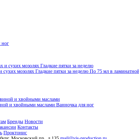
 ног
 сухих мозолях Гладкие пятки за неделю
По 75 мл в ламинатной
виной и хвойными маслами
Ванночка для ног
там
Бренды
Новости
акансии
Контакты
ь
Проктонис
бург, Московский пр., д.135
mail@vis-production.ru