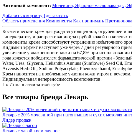
Активный компонент:
Мочевина,
Эфирное масло лаванды,
Эф
Добавить в корзину
Где заказать
Область применения
Компоненты
Как принимать
Противопока
Косметический крем для ухода за утолщенной, огрубевшей и ш
гиперкератозу и растрескиванию; за грубой кожей на коленях 
компоненты крема способствуют устранению избыточного орого
Видимый эффект наступает уже через 7 дней регулярного прим
увеличение увлажненности кожи на 67,8% при использовании ба
года является победителем фармацевтической премии «Зеленый
Water, Urea, Glycerin, Helianthus Annuus (Sunflower) Seed Oil, Emu
Аrvensis Herb Oil, Sodium Polyacrylate, Phenoxyethanol, Eucalyptus
Крем наносится на проблемные участки кожи утром и вечером.
Индивидуальная непереносимость компонентов.
По 75 мл в ламинатной тубе
Все товары бренда Лекарь
Лекарь с 20% мочевиной при натоптышах и сухих мозолях ин
Лидер продаж
Лекарь с чагой
крем для ног