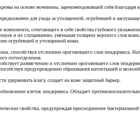
 кремы на основе мочевины, зарекомендовавшей себя благодар
 предназначен для ухода за утолщенной, огрубевшей и шелушаще
е компонента, сочетающего в себе свойства глубокого увлажнен
ешуек и их слущиванию, уменьшая толщину верхнего слоя кожи.
нию огрубевшей и утолщенной кожи.
вины, способствуя отслоению ороговевшего слоя эпидермиса. Н
ого потоотделения.
собствует размягчению и отслоению ороговевшего слоя эпидерм
способствуя предупреждению образования натоптышей и мозолей
ти удерживать влагу, создает на коже защитный барьер.
 обновление клеток эпидермиса. Обладает противовоспалительн
тические свойства, предупреждая присоединение бактериальной