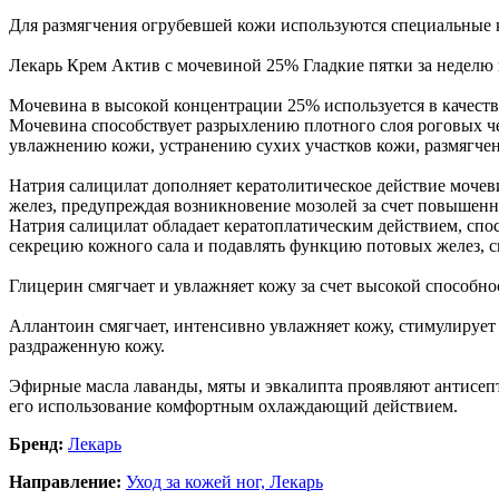
Для размягчения огрубевшей кожи используются специальные
Лекарь Крем Актив с мочевиной 25% Гладкие пятки за неделю
Мочевина в высокой концентрации 25% используется в качеств
Мочевина способствует разрыхлению плотного слоя роговых ч
увлажнению кожи, устранению сухих участков кожи, размягче
Натрия салицилат дополняет кератолитическое действие моче
желез, предупреждая возникновение мозолей за счет повышенн
Натрия салицилат обладает кератоплатическим действием, спо
секрецию кожного сала и подавлять функцию потовых желез, 
Глицерин смягчает и увлажняет кожу за счет высокой способнос
Аллантоин смягчает, интенсивно увлажняет кожу, стимулирует
раздраженную кожу.
Эфирные масла лаванды, мяты и эвкалипта проявляют антисеп
его использование комфортным охлаждающий действием.
Бренд:
Лекарь
Направление:
Уход за кожей ног,
Лекарь