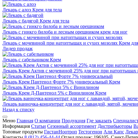
Лекарь с алоэ
Крем для тела
Лекарь с бадягой
Крем для тела
Лекарь с гинкго билоба и лесным орешником
крем для ног
Лекарь с мочевиной при натоптышах и сухих мозолях
Крем для
Лидер продаж
Лекарь с сабельником
Крем
Лекарь Крем Актив с мочевиной 25% для ног при натоптышах и
Лекарь Крем Пантенол Форте 7% универсальный
Крем
Лекарь Крем Д-Пантенол 5% с Винилином
Крем
Лекарь ванночка-концентрат для ног с лавандой, мятой, моче
Назад к списку
Меню
Главная
О компании
Продукция
Где заказать
Специалис
Информация
Статьи
Сезонный ассортимент
Дистрибьюторы
В
Топовые продукты
Гистан
Ноотроп
Тестогенон
Али Капс
Лекар
Контакты
8 (812) 456-44-44
Отдел продаж: 196105, Санкт-Петер