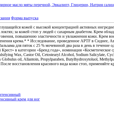
ирное масло мяты перечной,
Эвкалипт,
Глицерин,
Натрия салиц
зания
Форма выпуска
елушащейся кожей с высокой концентрацией активных ингредиент
и локтях; за кожей стоп у людей с сахарным диабетом. Крем об
вения, повышению эластичности и увлажнения кожи. Крем восст
енения крема.* * Исследование, проведенное APTF в Сиднее, Авс
льзама для пяток с 25 % мочевиной два раза в день в течение 
 Крест» в категории «Бренд года», номинация «Косметическое с
lsifying Wax, Castor Oil, Cetostearyl Alcohol, Sodium Salicylate, Cyc
 Globulus oil, Allantoin, Propylparaben, Butylhydroxytoluol, Methylp
 После восстановления красивого вида кожи стоп, применяйте к
тенсивный
крем для ног