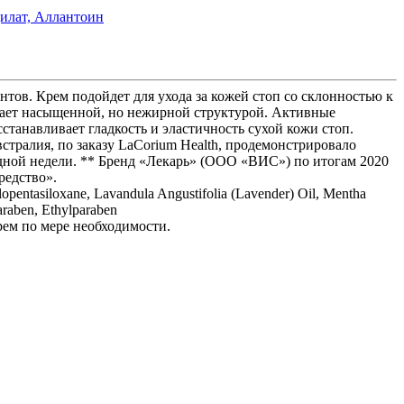
илат,
Аллантоин
ов. Крем подойдет для ухода за кожей стоп со склонностью к
ладает насыщенной, но нежирной структурой. Активные
анавливает гладкость и эластичность сухой кожи стоп.
тралия, по заказу LaCorium Health, продемонстрировало
одной недели. ** Бренд «Лекарь» (ООО «ВИС») по итогам 2020
редство».
lopentasiloxane, Lavandula Angustifolia (Lavender) Oil, Mentha
araben, Ethylparaben
рем по мере необходимости.