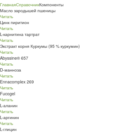
Главная
Справочник
Компоненты
Масло зародышей пшеницы
Читать
Цинк пиритион
Читать
L-карнитина тартрат
Читать
Экстракт корня Куркумы (95 % куркумин)
Читать
Abyssine® 657
Читать
D-манноза
Читать
Ennacomplex 269
Читать
Fucogel
Читать
L-аланин
Читать
L-аргинин
Читать
L-глицин