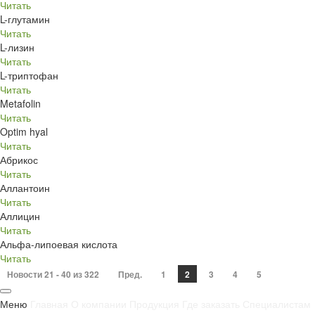
Читать
L-глутамин
Читать
L-лизин
Читать
L-триптофан
Читать
Metafolin
Читать
Optim hyal
Читать
Абрикос
Читать
Аллантоин
Читать
Аллицин
Читать
Альфа-липоевая кислота
Читать
Новости 21 - 40 из 322
Пред.
1
2
3
4
5
Меню
Главная
О компании
Продукция
Где заказать
Специалистам