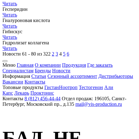
Читать
Гесперидин
Читать
Гиалуроновая кислота
Читать
Гибискус
Читать
Гидролизат коллагена
Читать
Новости 61 - 80 из 322
2
3
4
5
6
Меню
Главная
О компании
Продукция
Где заказать
Специалистам
Бренды
Новости
Информация
Статьи
Сезонный ассортимент
Дистрибьюторы
Вакансии
Контакты
Топовые продукты
Гистан
Ноотроп
Тестогенон
Али
Капс
Лекарь
Проктонис
Контакты
8 (812) 456-44-44
Отдел продаж: 196105, Санкт-
Петербург, Московский пр., д.135
mail@vis-production.ru
БАД. НЕ