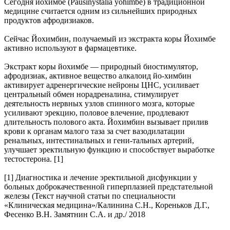
Сегодня йохимбе (Pausinystalia yohimbe) в традиционной
медицине считается одним из сильнейших природных
продуктов афродизиаков.
Сейчас Йохимбин, получаемый из экстракта коры Йохимбе
активно используют в фармацевтике.
Экстракт коры йохимбе — природный биостимулятор,
афродизиак, активное вещество алкалоид йо-химбин
активирует адренергические нейроны ЦНС, усиливает
центральный обмен норадреналина, стимулирует
деятельность нервных узлов спинного мозга, которые
усиливают эрекцию, половое влечение, продлевают
длительность полового акта. Йохимбин вызывает прилив
крови к органам малого таза за счет вазодилатации
ренальных, интестинальных и гени-тальных артерий,
улучшает эректильную функцию и способствует выработке
тестостерона. [1]
[1] Диагностика и лечение эректильной дисфункции у
больных доброкачественной гиперплазией предстательной
железы (Текст научной статьи по специальности
«Клиническая медицина»/Калинина С.Н., Кореньков Д.Г.,
Фесенко В.Н. Замятнин С.А. и др./ 2018