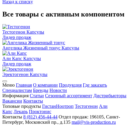
Назад к списку
Все товары с активным компонентом
Тестогенон
Капсулы
Лидер продаж
Ангелика Жизненный тонус
Капсулы
Али Капс
Капсулы
Лидер продаж
Эректогенон
Капсулы
Меню
Главная
О компании
Продукция
Где заказать
Специалистам
Бренды
Новости
Информация
Статьи
Сезонный ассортимент
Дистрибьюторы
Вакансии
Контакты
Топовые продукты
Гистан
Ноотроп
Тестогенон
Али
Капс
Лекарь
Проктонис
Контакты
8 (812) 456-44-44
Отдел продаж: 196105, Санкт-
Петербург, Московский пр., д.135
mail@vis-production.ru