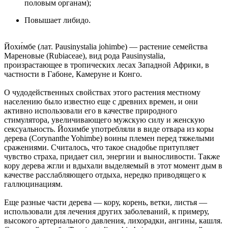
половым органам);
Повышает либидо.
Йохи́мбе (лат. Pausinystalia johimbe) — растение семейства
Мареновые (Rubiaceae), вид рода Pausinystalia,
произрастающее в тропических лесах Западной Африки, в
частности в Габоне, Камеруне и Конго.
О чудодейственных свойствах этого растения местному
населению было известно еще с древних времен, и они
активно использовали его в качестве природного
стимулятора, увеличивающего мужскую силу и женскую
сексуальность. Йохимбе употребляли в виде отвара из коры
дерева (Corynanthe Yohimbe) воины племен перед тяжелыми
сражениями. Считалось, что такое снадобье притупляет
чувство страха, придает сил, энергии и выносливости. Также
кору дерева жгли и вдыхали выделяемый в этот момент дым в
качестве расслабляющего отдыха, нередко приводящего к
галлюцинациям.
Еще разные части дерева — кору, корень, ветки, листья —
использовали для лечения других заболеваний, к примеру,
высокого артериального давления, лихорадки, ангины, кашля.