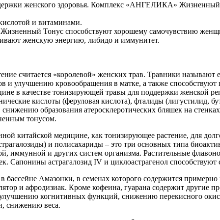
ддержки женского здоровья. Комплекс «АНГЕЛИКА» Жизненный Т
 кислотой и витаминами.
Жизненный Тонус способствуют хорошему самочувствию женщ
ивают женскую энергию, либидо и иммунитет.
стение считается «королевой» женских трав. Травники называют 
в и улучшению кровообращения в матке, а также способствуют
не в качестве тонизирующей травы для поддержки женской реп
ические кислоты (феруловая кислота), фталиды (лигустилид, б
снижению образования атеросклеротических бляшек на стенках
ненным тонусом.
онной китайской медицине, как тонизирующее растение, для долг
рагалозиды) и полисахариды – это три основных типа биоактив
ой, иммунной и других систем организма. Растительные флавоно
к. Сапонины астрагалозид IV и циклоастрагенол способствуют 
 в бассейне Амазонки, в семенах которого содержится примерно 
лятор и афродизиак. Кроме кофеина, гуарана содержит другие п
т улучшению когнитивных функций, снижению перекисного оки
, снижению веса.