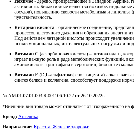
Йохимбе
- дерево, произрастающее в Западной Африке, г
активности. Биоактивные вещества йохимбе: индольные
сосудов), повышению скорости метаболизма и липолиза 
чувствительность.
Янтарная кислота
- органическое соединение, представ
процессов клеточного дыхания и образования энергии из
Под действием янтарной кислоты происходит увеличение
психоэмоциональных, интеллектуальных нагрузках и по
Витамин С
(аскорбиновая кислота) – антиоксидант, кот
играет важную роль в ряде метаболических функций, вк
аминокислоты триптофана в серотонин, биосинтез коллаг
Витамин Е
(D,L-альфа-токоферола ацетата) - оказывает
синтез белков и коллагена, способствует поддержке нор
№ АМ.01.07.01.003.R.001106.10.22 от 26.10.2022г.
*Внешний вид товара может отличаться от изображённого на 
Бренд:
Ангелика
Направление:
Красота,
Женское здоровье