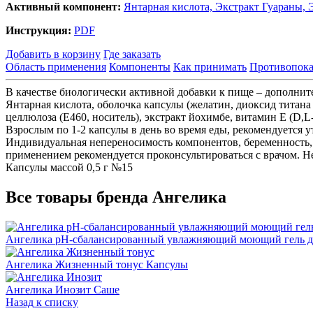
Активный компонент:
Янтарная кислота,
Экстракт Гуараны,
Инструкция:
PDF
Добавить в корзину
Где заказать
Область применения
Компоненты
Как принимать
Противопока
В качестве биологически активной добавки к пище – дополнит
Янтарная кислота, оболочка капсулы (желатин, диоксид титана 
целлюлоза (Е460, носитель), экстракт йохимбе, витамин Е (D,L
Взрослым по 1-2 капсулы в день во время еды, рекомендуется 
Индивидуальная непереносимость компонентов, беременность, 
применением рекомендуется проконсультироваться с врачом. Н
Капсулы массой 0,5 г №15
Все товары бренда Ангелика
Ангелика рН-сбалансированный увлажняющий моющий гель дл
Ангелика Жизненный тонус
Капсулы
Ангелика Инозит
Саше
Назад к списку