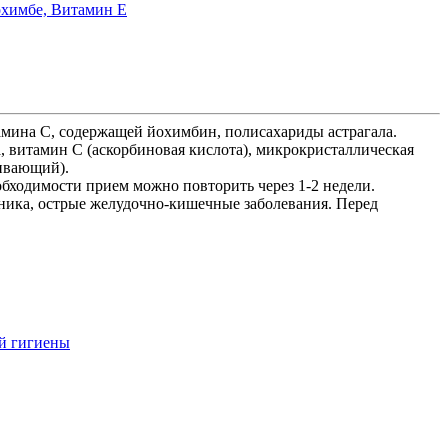
охимбе,
Витамин Е
амина С, содержащей йохимбин, полисахариды астрагала.
ла, витамин С (аскорбиновая кислота), микрокристаллическая
живающий).
обходимости прием можно повторить через 1-2 недели.
ника, острые желудочно-кишечные заболевания. Перед
ой гигиены