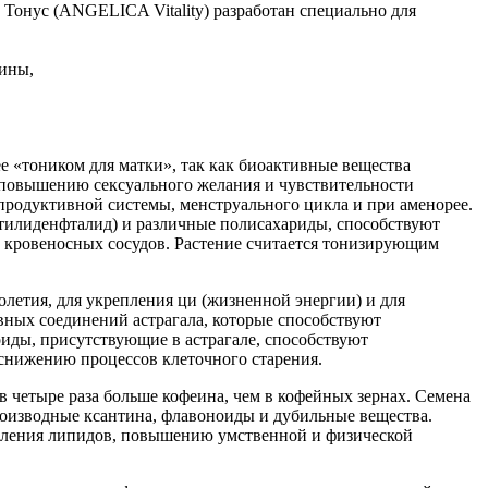
онус (ANGELICA Vitality) разработан специально для
ины,
ее «тоником для матки», так как биоактивные вещества
 повышению сексуального желания и чувствительности
родуктивной системы, менструального цикла и при аменорее.
утилиденфталид) и различные полисахариды, способствуют
 кровеносных сосудов. Растение считается тонизирующим
олетия, для укрепления ци (жизненной энергии) и для
ных соединений астрагала, которые способствуют
иды, присутствующие в астрагале, способствуют
снижению процессов клеточного старения.
в четыре раза больше кофеина, чем в кофейных зернах. Семена
роизводные ксантина, флавоноиды и дубильные вещества.
сления липидов, повышению умственной и физической