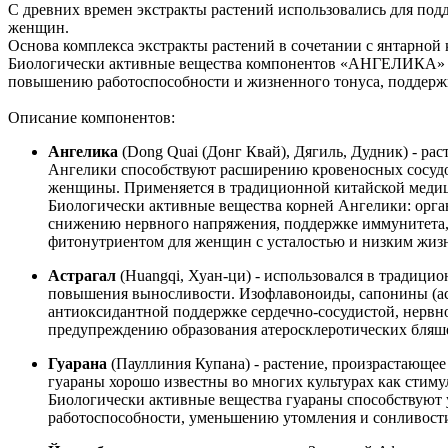
С древних времен экстракты растений использовались для по
женщин.
Основа комплекса экстракты растений в сочетании с янтарной
Биологически активные вещества компонентов «АНГЕЛИКА» 
повышению работоспособности и жизненного тонуса, поддерж
Описание компонентов:
Ангелика
(Dong Quai (Донг Квай), Дягиль, Дудник) - ра
Ангелики способствуют расширению кровеносных сосудо
женщины. Применяется в традиционной китайской медици
Биологически активные вещества корней Ангелики: орган
снижению нервного напряжения, поддержке иммунитета, 
фитонутриентом для женщин с усталостью и низким жиз
Астрагал
(Huangqi, Хуан-ци) - использовался в традици
повышения выносливости. Изофлавоноиды, сапонины (аст
антиоксидантной поддержке сердечно-сосудистой, нервн
предупреждению образования атеросклеротических бляше
Гуарана
(Пауллиния Купана) - растение, произрастающее
гуараны хорошо известны во многих культурах как стиму
Биологически активные вещества гуараны способствую
работоспособности, уменьшению утомления и сонливости