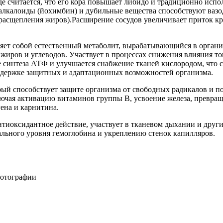
де считается, что его кора повышает либидо и традиционно испо
 алкалоиды (йохимбин) и дубильные вещества способствуют ваз
(расщепления жиров).Расширение сосудов увеличивает приток кр
ляет собой естественный метаболит, вырабатывающийся в орган
 жиров и углеводов. Участвует в процессах снижения влияния то
 синтеза АТФ и улучшается снабжение тканей кислородом, что
ддержке защитных и адаптационных возможностей организма.
орый способствует защите организма от свободных радикалов и 
лючая активацию витаминов группы В, усвоение железа, превра
ена и карнитина.
 антиоксидантное действие, участвует в тканевом дыхании и дру
мального уровня гемоглобина и укреплению стенок капилляров.
фотографии