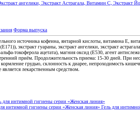
Экстракт ангелики,
Экстракт Астрагала,
Витамин С,
Экстракт Й
зания
Форма выпуска
ельного источника кофеина, янтарной кислоты, витамина Е, вит
(Е171)), экстракт гуараны, экстракт ангелики, экстракт астрага
-альфа-токоферола ацетата), магния оксид (Е530, агент антисле
утренний приём. Продолжительность приема: 15-30 дней. При не
кормление грудью, склонность к диарее, непроходимость кишеч
е является лекарственным средством.
я интимной гигиены серии «Женская линия»
Гель для интимн