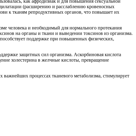
льзовалась, как афродизиак и для повышения сексуальной
одилатации (расширению и расслаблению кровеносных
ови к тканям репродуктивных органов, что повышает их
изме человека и необходимый для нормального протекания
ксинов на органы и ткани и выведении токсинов из организма.
 способствует поддержке при повышенных физических,
поддержке защитных сил организма. Аскорбиновая кислота
щение холестерина в желчные кислоты, превращение
гих важнейших процессах тканевого метаболизма, стимулирует